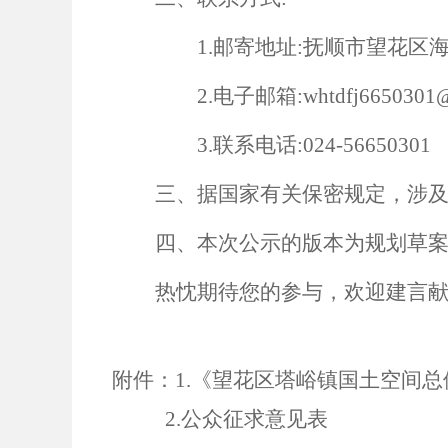
1.邮寄地址:
抚顺市
望花区
2.电子邮箱:
whtdfj6650301
@
3.联系电话:
024-56650301
三、据国家有关保密规定，涉
四、本次公示的版本为规划草
热忱期待您的参与，欢迎建言
附件：1.《望花区塔峪镇国土空间总体规
2.公众征求意见表