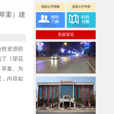
信息公开指南
信息公开年报
（草案）建
美丽望花
自然资源部
制了《望花
》草案。为
议，内容如