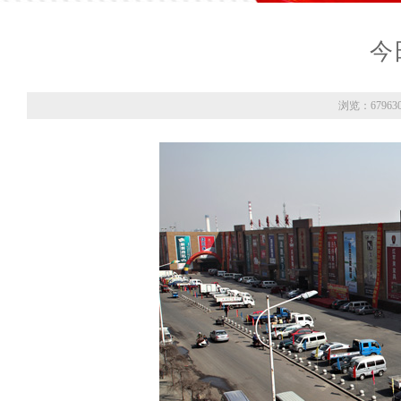
今
浏览：67963