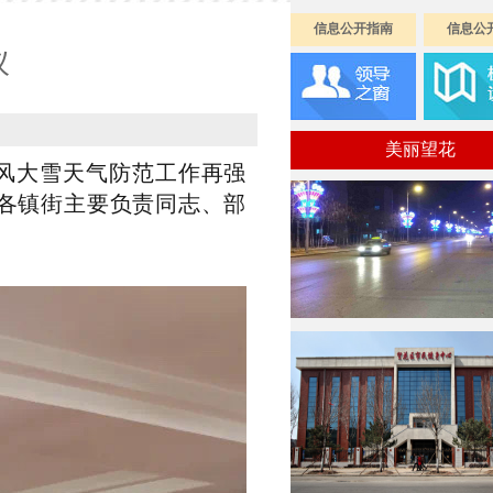
信息公开指南
信息公
议
美丽望花
风大雪天气防范工作再强
各镇街主要负责同志、部