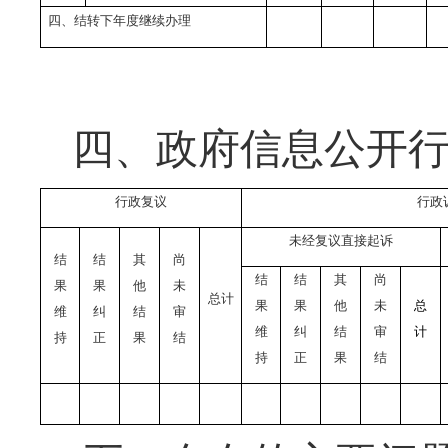
四、结转下年度继续办理
四、政府信息公开
行政复议
行政
未经复议直接起诉
结
结
其
尚
结
结
其
尚
果
果
他
未
总计
果
果
他
未
总
维
纠
结
审
维
纠
结
审
计
持
正
果
结
持
正
果
结