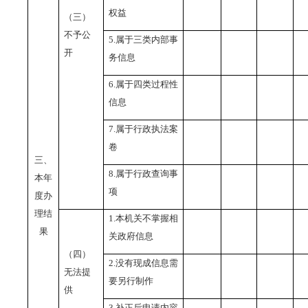
权益
（三）
不予公
5.
属于三类内部事
开
务信息
6.
属于四类过程性
信息
7.
属于行政执法案
卷
三、
8.
属于行政查询事
本年
项
度办
理结
1.
本机关不掌握相
果
关政府信息
（四）
2.
没有现成信息需
无法提
要另行制作
供
3.
补正后申请内容