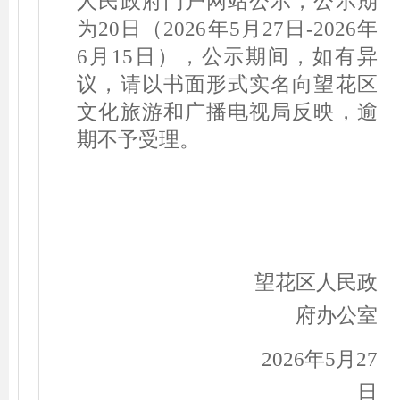
人民政府
门户网站公示，公示期
为
20
日
（
202
6
年
5
月
2
7
日
-202
6
年
6
月
1
5
日
）
，公示期间，如有异
议，请以书面形式实名向
望花
区
文化旅游和广播电视局反映，逾
期不予受理。
望花区人民政
府办公室
2026
年
5
月
27
日