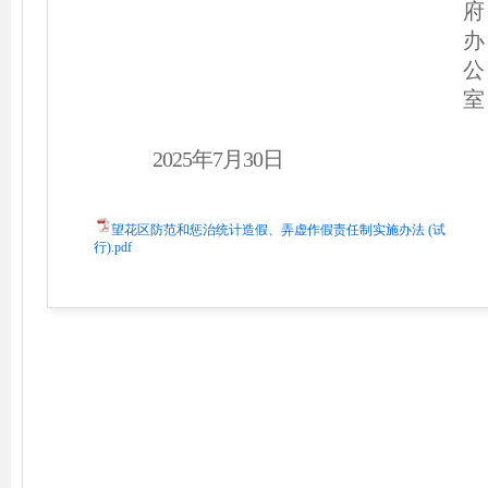
府
办
公
室
2
0
2
5
年
7
月
3
0
日
望花区防范和惩治统计造假、弄虚作假责任制实施办法 (试
行).pdf