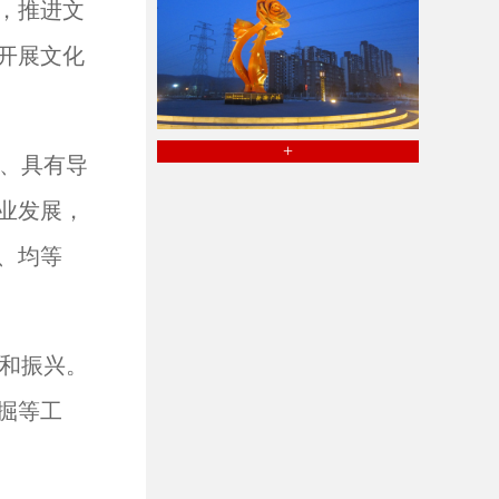
，推进文
开展文化
+
、具有导
业发展，
、均等
和振兴。
掘等工