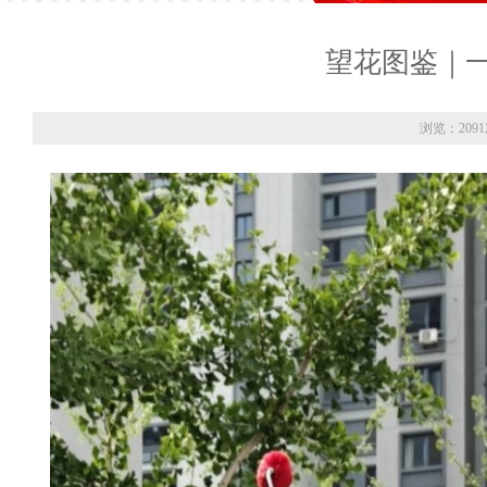
望花图鉴｜
浏览：209