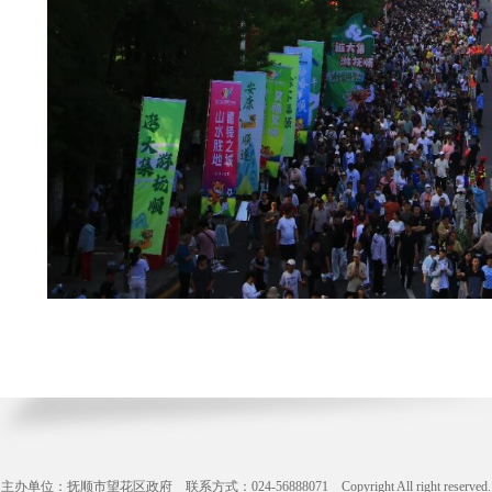
主办单位：抚顺市望花区政府 联系方式：024-56888071 Copyright All right reserve