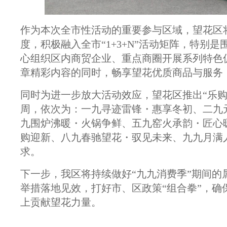
作为本次全市性活动的重要参与区域，望花区
度，积极融入全市“1+3+N”活动矩阵，特别
心组织区内商贸企业、重点商圈开展系列特色促
章精彩内容的同时，畅享望花优质商品与服务
同时为进一步放大活动效应，望花区推出“乐
周，依次为：一九寻迹雷锋・惠享冬初、二九
九围炉沸暖・火锅争鲜、五九窑火承韵・匠心
购迎新、八九春驰望花・驭见未来、九九月满
求。
下一步，我区将持续做好“九九消费季”期间
举措落地见效，打好市、区政策“组合拳”，
上贡献望花力量。