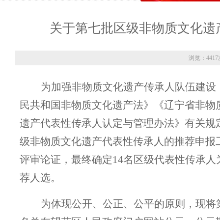
关于第七批区级非物质文化遗
浏览：4417
为加强非物质文化遗产传承人队伍建设
民
共
和国非物质文化
遗
产法
》
《辽宁省非物
遗产
代表
性
传承人认定与管理办法》有关规
级非物质文化
遗
产代表性传承人的
推荐申报
评审
论证
，最终确
定
14
名
区级
代表性传承人
荐人选
。
为体现公开、公正、公平的原则，现将