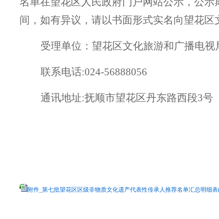
名
单在
望花区人民政府
门户网站公示，
公示
间
，如有异议
，请
以书面形式
实名向
望花
区
受理单位：望花区文化旅游和广播电视
联系电话
:
024-
5
6888056
通讯地址
:抚顺市
望花区丹东路西段
3号
附件_第七批望花区区级非物质文化遗产代表性传承人推荐名单汇总明细表(2).