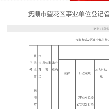
抚顺市望花区事业单位登记管
浏览：8593
抚顺市望花区事业单位登记
执
执
序
法
法
具体事
承办
号
主
种
项
机构
地方性法
法律
行政法规
体
类
规
抚
顺
《事业单位登
市
记管理暂行条