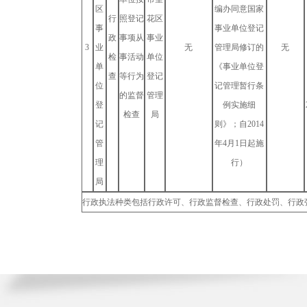
区
编办同意国家
行
照登记
花区
事
事业单位登记
政
事项从
事业
3
业
无
管理局修订的
无
检
事活动
单位
单
《事业单位登
查
等行为
登记
位
记管理暂行条
的监督
管理
登
例实施细
检查
局
记
则》；自2014
管
年4月1日起施
理
行）
局
行政执法种类包括行政许可、行政监督检查、行政处罚、行政