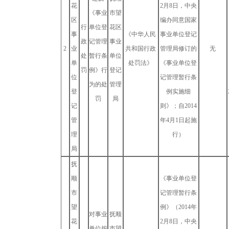
花
2月8日，中央
《事业
市望
区
编办同意国家
行
单位登
花区
事
《中华人民
事业单位登记
政
记管理
事业
2
业
共和国行政
管理局修订的
无
处
暂行条
单位
单
处罚法》
《事业单位登
罚
例》行
登记
位
记管理暂行条
为的处
管理
登
例实施细
罚
局
记
则》；自2014
管
年4月1日起施
理
行）
局
抚
顺
《事业单位登
市
记管理暂行条
望
例》（2014年
对事业
抚顺
花
2月8日，中央
单位按
市望