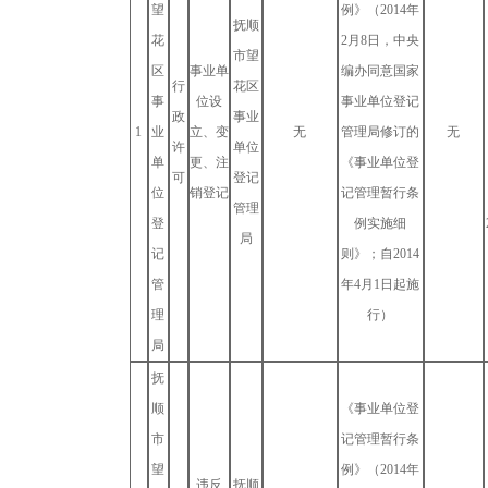
望
例》（2014年
抚顺
花
2月8日，中央
市望
区
事业单
编办同意国家
行
花区
事
位设
事业单位登记
政
事业
1
业
立、变
无
管理局修订的
无
许
单位
单
更、注
《事业单位登
可
登记
位
销登记
记管理暂行条
管理
登
例实施细
局
记
则》；自2014
管
年4月1日起施
理
行）
局
抚
顺
《事业单位登
市
记管理暂行条
望
例》（2014年
违反
抚顺