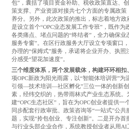
包”，囊括了‌项目资金补助、‌税收政策直达、
策支撑、产业资源对接共七个方面的专属政策，
养分。另外，此次政策的推出，标志着地方政
是‌设立首个“OPC业态发展工作专班”，既作为
各类痛点、堵点问题的“终结者”，全力确保业态
服务专窗”‌。在区行政服务大厅设立专项窗口
办理的“保姆式”服务，承诺将企业开办、执照注册
分感受“望花加速度”。
三个维度体系，两个发展载体，构建环环相扣
项OPC新政为阳光雨露，以“智能体培训营”为温
引领—技术培训—社区孵化”三位一体的创新创
素，经纬交织的，热带雨林式产业生态系统。
建“OPC生态社区”，旨在为OPC创业者提
同步配套行政审批、政策咨询等“一站式”公
题，实现“拎包创业、专注创新”。二是‌开办首
与行业头部企业合作，系统教授创业者从用AI