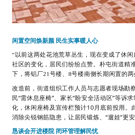
闲置空间焕新颜 民生实事暖人心
“以前这两处花池荒草丛生，现在变成了休闲
社区的变化，居民们纷纷点赞。朴屯街道精准
下，将铝厂21号楼、8号楼南侧长期闲置的两
改造前，街道组织工作人员与志愿者现场勘察
民“需休息座椅”、家长“盼安全活动区”等诉
化，休闲座椅及宣传栏预计10月底前投用。
消除尖锐钢筋隐患，让居民锻炼、“遛娃”更
恳谈会开进楼院 闭环管理解民忧