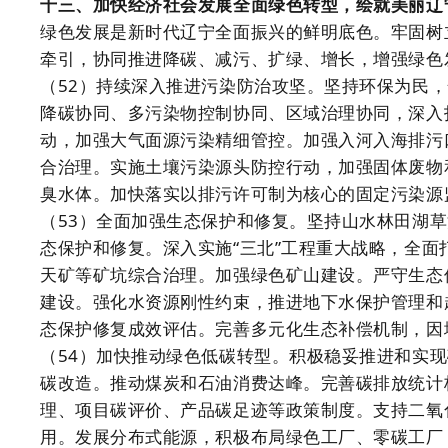
十三、加快经济社会发展全面绿色转型，绘就美丽辽
绿色发展是新时代辽宁全面振兴的鲜明底色。牢固树
牵引，协同推进降碳、减污、扩绿、增长，增强绿色
（52）持续深入推进污染防治攻坚。坚持环保为民
降碳协同、多污染物控制协同、区域治理协同，深入
动，加强大气面源污染精细管控。加强入河入海排污
合治理。实施土壤污染源头防控行动，加强固体废物
臭水体。加快落实以排污许可制为核心的固定污染源
（53）全面加强生态保护和修复。坚持山水林田湖
态保护和修复。深入实施“三北”工程重大战略，全
天矿等矿坑综合治理。加强绿色矿山建设。严守生态
建设。强化水资源刚性约束，推进地下水保护管理和
态保护修复成效评估。完善多元化生态补偿机制，因
（54）加快推动绿色低碳转型。积极稳妥推进和实
碳改造。推动煤炭和石油消费达峰。完善碳排放统计
理、项目碳评价、产品碳足迹等政策制度。支持二氧
用。发展分布式能源，积极布局绿色工厂、零碳工厂