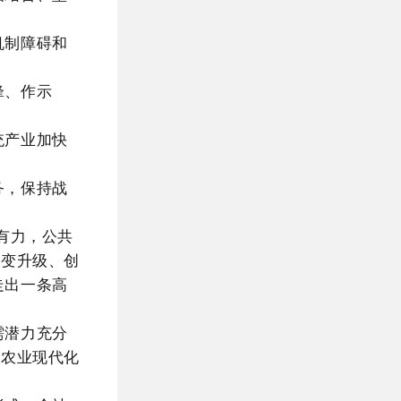
。
机制障碍和
锋、作示
统产业加快
务，保持战
。
有力，公共
蝶变升级、创
走出一条高
需潜力充分
、农业现代化