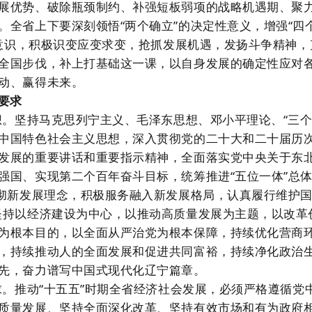
展优势、破除瓶颈制约、补强短板弱项的战略机遇期、聚
全省上下要深刻领悟“两个确立”的决定性意义，增强“四
患意识，积极识变应变求变，抢抓发展机遇，发扬斗争精神
全国步伐，补上打基础这一课，以自身发展的确定性应对
动、赢得未来。
要求
想。坚持马克思列宁主义、毛泽东思想、邓小平理论、“三个
中国特色社会主义思想，深入贯彻党的二十大和二十届历
发展的重要讲话和重要指示精神，全面落实党中央关于东
强国、实现第二个百年奋斗目标，统筹推进“五位一体”总
贯彻新发展理念，积极服务融入新发展格局，认真履行维护国
坚持以经济建设为中心，以推动高质量发展为主题，以改革
为根本目的，以全面从严治党为根本保障，持续优化营商
，持续推动人的全面发展和促进共同富裕，持续净化政治
先，奋力谱写中国式现代化辽宁篇章。
求。推动“十五五”时期全省经济社会发展，必须严格遵循党
质量发展、坚持全面深化改革、坚持有效市场和有为政府