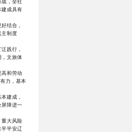
形成，全社
本建成具有
更好结合，
民主制度
广泛践行，
明，文旅体
提高和劳动
加有力，基本
基本建成，
全屏障进一
，重大风险
水平平安辽