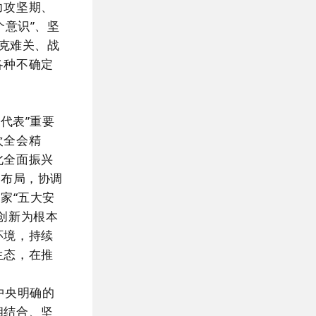
力攻坚期、
个意识”、坚
，克难关、战
各种不确定
代表”重要
次全会精
北全面振兴
体布局，协调
家“五大安
创新为根本
环境，持续
生态，在推
中央明确的
相结合、坚