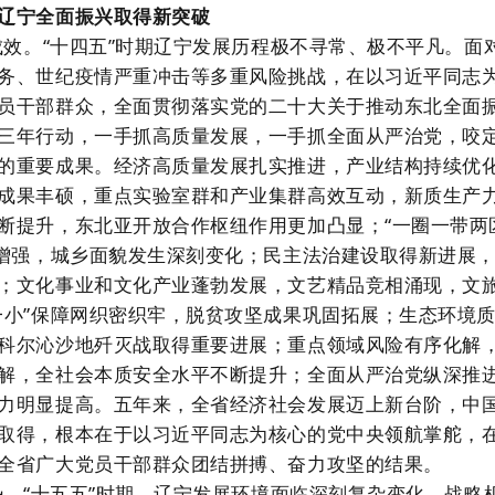
辽宁全面振兴取得新突破
成效。“十四五”时期辽宁发展历程极不寻常、极不平凡。面
务、世纪疫情严重冲击等多重风险挑战，在以习近平同志
员干部群众，全面贯彻落实党的二十大关于推动东北全面
三年行动，一手抓高质量发展，一手抓全面从严治党，咬
的重要成果。经济高质量发展扎实推进，产业结构持续优
成果丰硕，重点实验室群和产业集群高效互动，新质生产
断提升，东北亚开放合作枢纽作用更加凸显；“一圈一带两
续增强，城乡面貌发生深刻变化；民主法治建设取得新进展
；文化事业和文化产业蓬勃发展，文艺精品竞相涌现，文
一小”保障网织密织牢，脱贫攻坚成果巩固拓展；生态环境
科尔沁沙地歼灭战取得重要进展；重点领域风险有序化解
解，全社会本质安全水平不断提升；全面从严治党纵深推
力明显提高。五年来，全省经济社会发展迈上新台阶，中
取得，根本在于以习近平同志为核心的党中央领航掌舵，
全省广大党员干部群众团结拼搏、奋力攻坚的结果。
势。“十五五”时期，辽宁发展环境面临深刻复杂变化，战略