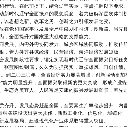
和行动。在此前提下，结合辽宁实际，重点把握以下要求
动新时代辽宁全面振兴的思想观念，着力破解深层次体制
，以思想之新、改革之勇、创新之力引领发展之变。
放在党和国家事业发展全局中谋划和推进，闯新路、当先
为，全面提升对国家重大战略的支撑能力。
同发展、内需外需协同发力、城乡区域协同联动，推动传
根，着力补齐县域经济、民营经济、海洋经济发展短板。
会发展阶段性要求，锚定实现新时代辽宁全面振兴目标任
一张蓝图绘到底，久久为功抓落实，重振雄风、再创佳绩
目标。到二〇三〇年，全省经济实力显著增强，创新驱动更加
全”能力明显提升，全面振兴取得新的更大突破，形成产业
、生态秀美宜人、人民富足安康的振兴发展新图景，率先
质齐升、发展态势赶超全国，全要素生产率稳步提升，内
智造强省建设迈出更大步伐，新型工业化、信息化、城镇化
新发展格局、建设现代化产业体系取得重大突破。