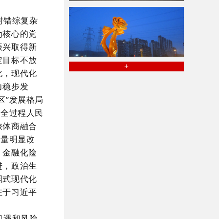
对错综复杂
为核心的党
振兴取得新
定目标不放
+
化，现代化
力稳步发
区”发展格局
，全过程人民
旅体商融合
质量明显改
，金融化险
进，政治生
国式现代化
在于习近平
机遇和风险