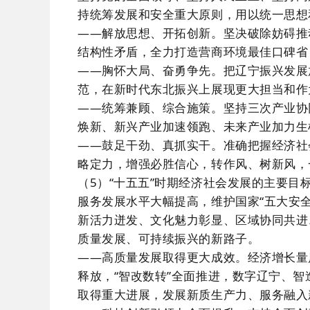
持统筹发展和安全重大原则，用以统一思想
——解放思想、开拓创新。坚决破除妨碍推
结构性矛盾，全力打造营商环境最佳口碑省
——胸怀大局、奋勇争先。把辽宁振兴发展
范，在新时代东北振兴上展现更大担当和作
——统筹兼顾、综合施策。坚持三次产业协
焕新、新兴产业加速领跑、未来产业加力生
——鼓足干劲、真抓实干。准确把握经济社
略定力，增强必胜信心，转作风、树新风，
（5）“十五五”时期经济社会发展的主要
服务发展水平大幅提高，维护国家“五大安
新活力迸发、文化魅力彰显、区域协同共进
质量发展、可持续振兴的新路子。
——高质量发展取得更大成效。经济增长量
释放，“智改数转”全面推进，数字辽宁、
取得重大进展，发展新质生产力、服务融入