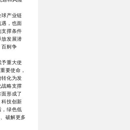
全球产业链
机遇，也面
的支撑条件
释放发展潜
、百舸争
赋予重大使
”重要使命，
势转化为发
化战略支撑
方面形成了
，科技创新
后，绿色低
力、破解更多