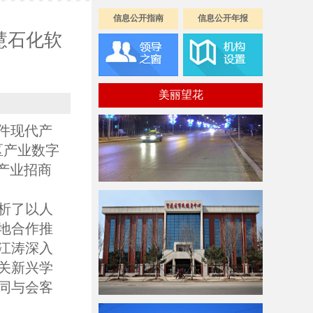
信息公开指南
信息公开年报
慧石化软
美丽望花
件现代产
区产业数字
产业招商
析了以人
地合作推
江涛深入
关新兴学
同与会客