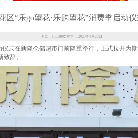
年望花区“乐go望花·乐购望花”消费季启动
浏览：185589次
'
时间：2025年4月28日
费季启动仪式在新隆仓储超市门前隆重举行，正式拉开
新致辞。