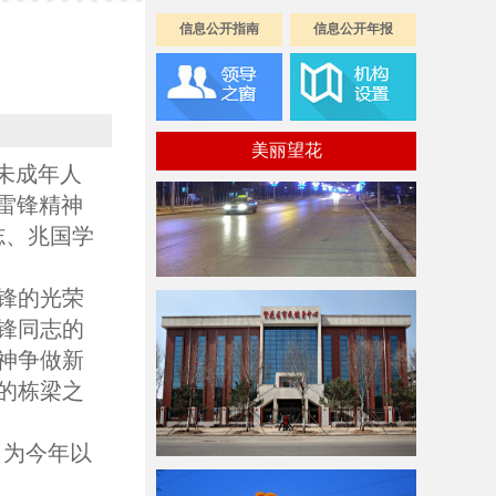
信息公开指南
信息公开年报
美丽望花
未成年人
雷锋精神
志、兆国学
锋的光荣
锋同志的
神争做新
的栋梁之
；为今年以