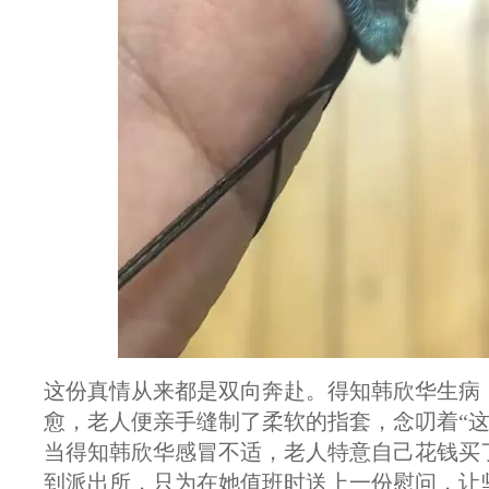
这份真情从来都是双向奔赴。得知韩欣华生病
愈，老人便亲手缝制了柔软的指套，念叨着“
当得知韩欣华感冒不适，老人特意自己花钱买
到派出所，只为在她值班时送上一份慰问，让坚