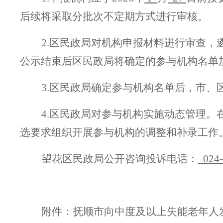
后续将采取分批次不定期方式进行审核。
2.
区
民政局对机构申报
材料
进行
审查
，
公示结束后区民政局将确定的参与机构名单
3.
区
民政局
确定
参与机构
名单后
，市
、
4.
区
民政局对参与机构实施动态管理。
选要求
组织开展参与机构的调整和补录工作
望花区民政局公开咨询投诉电话：
024
附件：
抚顺
市向中度及以上失能老年人