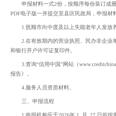
申报材料一式
2份，按顺序每份装订成
PDF电子版一并提交至
县区
民政局，申报材
1.
抚顺
市向中度及以上失能老年人发放
2.在有效期内的营业执照、民办非企
和银行开户许可证复印件。
3
.查询“信用中国”网站（www.credit
报告》。
4
.
服务人员资质材料。
三
、申报流程
1.申报机构应于202
6
年
1
月
27
日前按